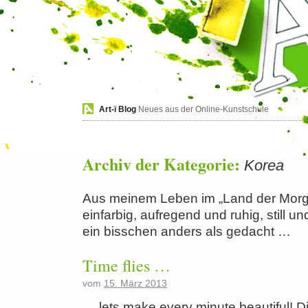
Art-ï Blog
Neues aus der Online-Kunstschule
Archiv der Kategorie:
Korea
Aus meinem Leben im „Land der Morgen
einfarbig, aufregend und ruhig, still u
ein bisschen anders als gedacht …
Time flies …
vom
15. März 2013
… lets make every minute beautiful! D