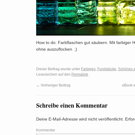
How to do: Farbflaschen gut säubern. Mit farbiger Ho
ohne auszuflocken. ;)
Dieser Beitrag wurde unter
Farbiges
,
Fundstücke
,
Schönes 
Lesezeichen auf den
Permalink
.
←
Vorheriger Beitrag
eBook e
Schreibe einen Kommentar
Deine E-Mail-Adresse wird nicht veröffentlicht.
Erfor
Kommentar