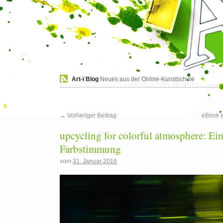
Art-ï Blog
Neues aus der Online-Kunstschule
←
Vorheriger Beitrag
eBook e
upcycling for colorful atmosphere: Ein
Farbstimmung
vom
31. Januar 2016