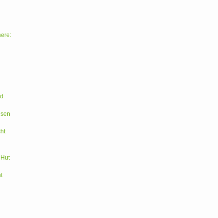
here:
ld
hsen
ht
 Hut
t