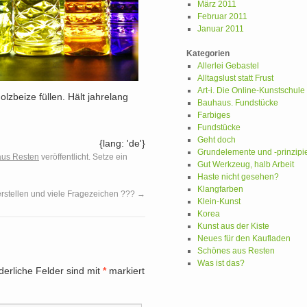
März 2011
Februar 2011
Januar 2011
Kategorien
Allerlei Gebastel
Alltagslust statt Frust
Art-i. Die Online-Kunstschule
lzbeize füllen. Hält jahrelang
Bauhaus. Fundstücke
Farbiges
Fundstücke
Geht doch
{lang: 'de'}
Grundelemente und -prinzipi
aus Resten
veröffentlicht. Setze ein
Gut Werkzeug, halb Arbeit
Haste nicht gesehen?
Klangfarben
rstellen und viele Fragezeichen ???
→
Klein-Kunst
Korea
Kunst aus der Kiste
Neues für den Kaufladen
Schönes aus Resten
Was ist das?
derliche Felder sind mit
*
markiert