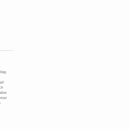
ltag.
pf.
ch
tive
einer
s