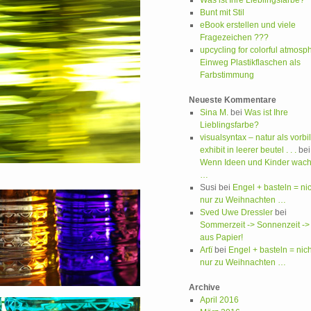
Was ist Ihre Lieblingsfarbe?
Bunt mit Stil
eBook erstellen und viele
Fragezeichen ???
upcycling for colorful atmosp
Einweg Plastikflaschen als
Farbstimmung
Neueste Kommentare
Sina M.
bei
Was ist Ihre
Lieblingsfarbe?
visualsyntax – natur als vorbi
exhibit in leerer beutel . . .
bei
Wenn Ideen und Kinder wac
…
Susi
bei
Engel + basteln = nic
nur zu Weihnachten …
Sved Uwe Dressler
bei
Sommerzeit -> Sonnenzeit ->
aus Papier!
Artï
bei
Engel + basteln = nich
nur zu Weihnachten …
Archive
April 2016