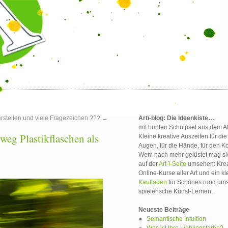
rstellen und viele Fragezeichen ???
→
Artï-blog: Die Ideenkiste…
mit bunten Schnipsel aus dem Al
weg Plastikflaschen als
Kleine kreative Auszeiten für die
Augen, für die Hände, für den Ko
Wem nach mehr gelüstet mag si
auf der
Art-ï-Seite
umsehen: Krea
Online-Kurse aller Art und ein kl
Kaufladen
für Schönes rund um
spielerische Kunst-Lernen.
Neueste Beiträge
Semantische Intuition