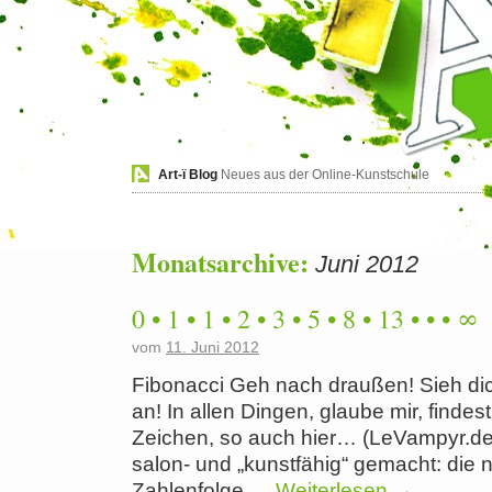
Art-ï Blog
Neues aus der Online-Kunstschule
Monatsarchive:
Juni 2012
0 • 1 • 1 • 2 • 3 • 5 • 8 • 13 • • • ∞
vom
11. Juni 2012
Fibonacci Geh nach draußen! Sieh dich
an! In allen Dingen, glaube mir, finde
Zeichen, so auch hier… (LeVampyr.de
salon- und „kunstfähig“ gemacht: die 
Zahlenfolge …
Weiterlesen
→