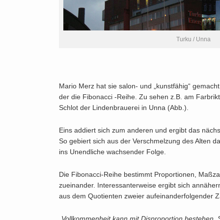
Turku / Unna
Mario Merz hat sie salon- und „kunstfähig“ gemacht
der die Fibonacci -Reihe. Zu sehen z.B. am Farbrik
Schlot der Lindenbrauerei in Unna (Abb.).
Eins addiert sich zum anderen und ergibt das nächs
So gebiert sich aus der Verschmelzung des Alten d
ins Unendliche wachsender Folge.
Die Fibonacci-Reihe bestimmt Proportionen, Maßza
zueinander. Interessanterweise ergibt sich annäher
aus dem Quotienten zweier aufeinanderfolgender Z
„Vollkommenheit kann mit Disproportion bestehen, Sc