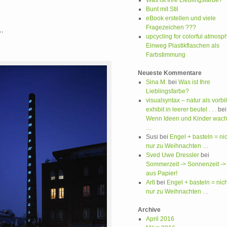
Was ist Ihre Lieblingsfarbe?
Bunt mit Stil
eBook erstellen und viele
Fragezeichen ???
r…
upcycling for colorful atmosp
Einweg Plastikflaschen als
Farbstimmung
Neueste Kommentare
Sina M.
bei
Was ist Ihre
Lieblingsfarbe?
visualsyntax – natur als vorbi
exhibit in leerer beutel . . .
bei
Wenn Ideen und Kinder wac
…
Susi
bei
Engel + basteln = nic
nur zu Weihnachten …
Sved Uwe Dressler
bei
Sommerzeit -> Sonnenzeit ->
aus Papier!
Artï
bei
Engel + basteln = nich
nur zu Weihnachten …
Archive
April 2016