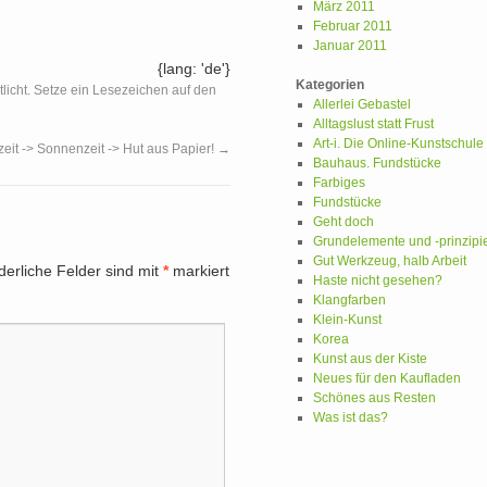
März 2011
Februar 2011
Januar 2011
{lang: 'de'}
Kategorien
tlicht. Setze ein Lesezeichen auf den
Allerlei Gebastel
Alltagslust statt Frust
Art-i. Die Online-Kunstschule
it -> Sonnenzeit -> Hut aus Papier!
→
Bauhaus. Fundstücke
Farbiges
Fundstücke
Geht doch
Grundelemente und -prinzipi
Gut Werkzeug, halb Arbeit
derliche Felder sind mit
*
markiert
Haste nicht gesehen?
Klangfarben
Klein-Kunst
Korea
Kunst aus der Kiste
Neues für den Kaufladen
Schönes aus Resten
Was ist das?