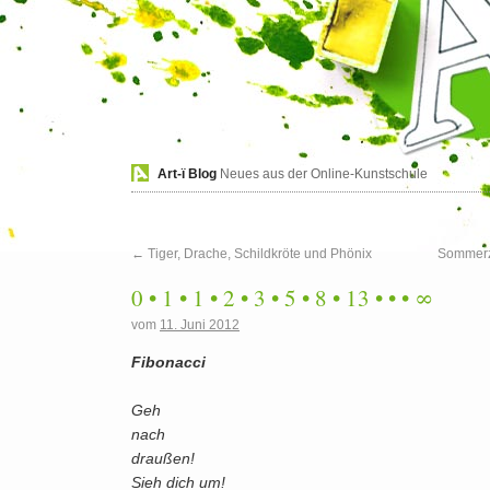
Art-ï Blog
Neues aus der Online-Kunstschule
←
Tiger, Drache, Schildkröte und Phönix
Sommerze
0 • 1 • 1 • 2 • 3 • 5 • 8 • 13 • • • ∞
vom
11. Juni 2012
Fibonacci
Geh
nach
draußen!
Sieh dich um!