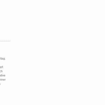
ltag.
pf.
ch
tive
einer
s