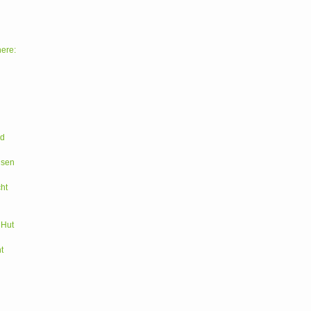
here:
ld
hsen
ht
 Hut
t