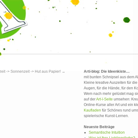
it -> Sonnenzeit -> Hut aus Papier!
→
Artï-blog: Die Ideenkiste…
mit bunten Schnipsel aus dem Al
Kleine kreative Auszeiten für die
Augen, für die Hände, für den Ko
Wem nach mehr gelüstet mag si
auf der
Art-ï-Seite
umsehen: Krea
Online-Kurse aller Art und ein kl
Kaufladen
für Schönes rund um
spielerische Kunst-Lernen.
Neueste Beiträge
Semantische Intuition